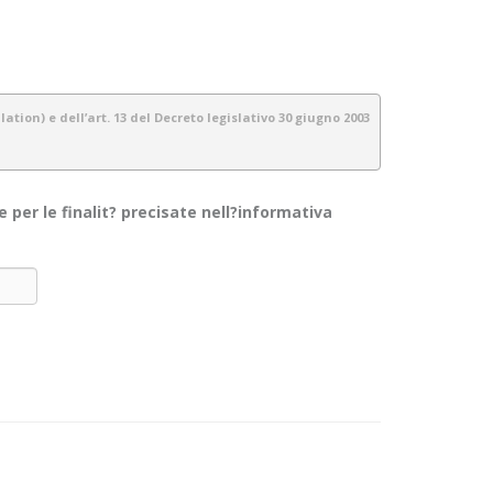
tion) e dell’art. 13 del Decreto legislativo 30 giugno 2003
per le finalit? precisate nell?informativa
gestiamo tutte le informazioni a noi fornite con estrema cura e
da per i visitatori/ utenti di questo sito. Non si applica alle
 alle informazioni che il sito raccoglie e su come le usa.
ionali, contabili ecc.) e telematici per le finalità espressamente