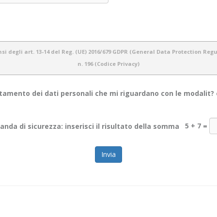
i degli art. 13-14 del Reg. (UE) 2016/679 GDPR (General Data Protection Regula
n. 196 (Codice Privacy)
amento dei dati personali che mi riguardano con le modalit? e 
otezione dei dati personali e del rispetto della privacy dei propri utenti. Pertanto 
nda di sicurezza: inserisci il risultato della somma
5 + 7
=
e informazioni personali dei nostri utenti.
ti personali che acquisiamo tramite il sito
WWW.OBIETTIVOINCONTRO.IT
ed è vali
web. Lo scopo di questa informativa è di fornire la massima trasparenza relativamente
mezzi cartacei (es: moduli di registrazione/ iscrizione), informatici (es: software gest
rvatezza dei dati stessi.