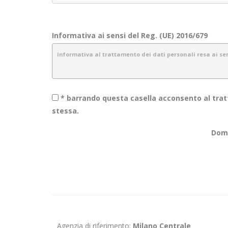
Informativa ai sensi del Reg. (UE) 2016/679
Informativa al trattamento dei dati personali resa ai sens
* barrando questa casella acconsento al tratt
1.
Introduzione
stessa.
Obiettivo Incontro S.r.l. è consapevole dell’importanza della pr
Doma
garantiamo sicurezza e riservatezza durante l’elaborazione dell
La presente informativa descrive le modalità di gestione dei da
informazioni raccolte tramite canali diversi dal presente sito 
2.
Dati raccolti e finalità
I dati che vengono raccolti verranno trattati con il supporto di 
indicate e in modo da garantire la sicurezza, l’integrità e la rise
Agenzia di riferimento:
Milano Centrale