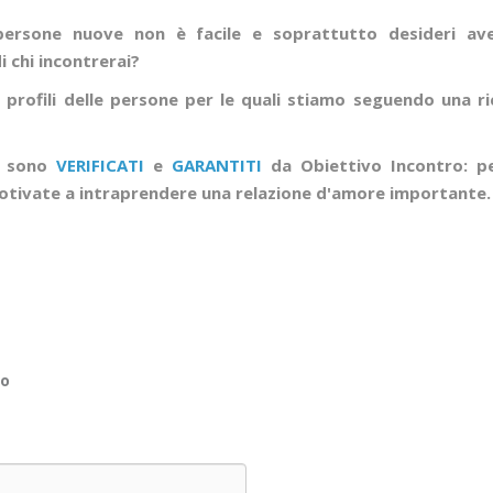
ersone nuove non è facile e soprattutto desideri aver
 chi incontrerai?
 profili delle persone per le quali stiamo seguendo una ri
li sono
VERIFICATI
e
GARANTITI
da Obiettivo Incontro: p
tivate a intraprendere una relazione d'amore importante
no