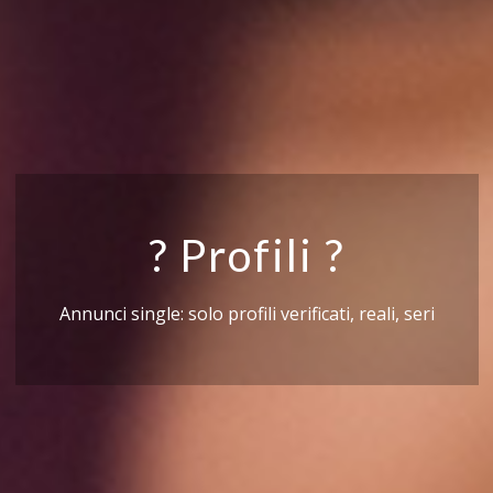
? Profili ?
Annunci single: solo profili verificati, reali, seri