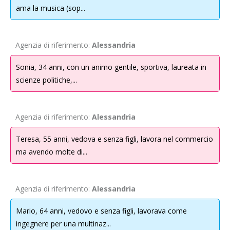
relativamente alle informazioni che il sito raccoglie e su come le usa.
ama la musica (sop...
2.
Dati raccolti e finalità
I dati che vengono raccolti verranno trattati con il supporto di mezzi
Agenzia di riferimento:
Alessandria
cartacei (es: moduli di registrazione/ iscrizione), informatici (es: software
gestionali, contabili ecc.) e telematici per le finalità espressamente
Sonia, 34 anni, con un animo gentile, sportiva, laureata in
indicate e in modo da garantire la sicurezza, l’integrità e la riservatezza
scienze politiche,...
dei dati stessi.
2.1.
Dati di navigazione
Agenzia di riferimento:
Alessandria
I sistemi informatici e le procedure software preposte al funzionamento
del sito web sopra indicato acquisiscono nel corso del loro normale
Teresa, 55 anni, vedova e senza figli, lavora nel commercio
esercizio alcuni dati personali la cui trasmissione è implicita nell’uso dei
ma avendo molte di...
protocolli di comunicazione di internet. Si tratta di informazioni che non
sono raccolte per essere associate ad interessati identificati, ma che per
loro stessa natura potrebbero permettere di identificare gli utenti (es:
Agenzia di riferimento:
Alessandria
indirizzi IP ecc.). Questi dati vengono utilizzati al solo fine di ricavare le
Mario, 64 anni, vedovo e senza figli, lavorava come
informazioni statistiche anonime sull’uso del sito e per controllarne il
ingegnere per una multinaz...
corretto funzionamento. I dati potrebbero, inoltre, essere utilizzati per