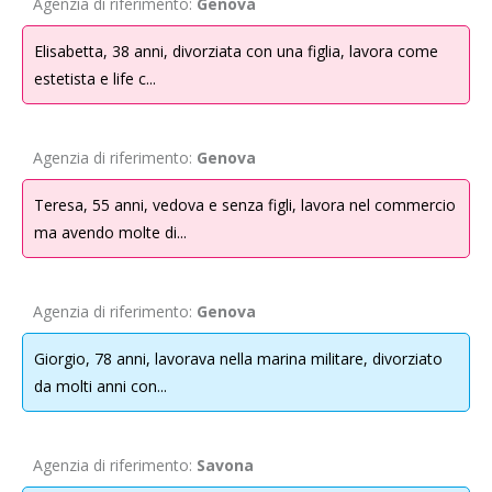
Agenzia di riferimento:
Genova
di legge e contrattuali, tutti i dati raccolti e elaborati potranno essere
comunicati esclusivamente per le finalità sopra specificate alle seguenti
Elisabetta, 38 anni, divorziata con una figlia, lavora come
categorie di destinatari: consulenti, società esterne di cui Obiettivo
estetista e life c...
Incontro S.r.l. si avvale, per ragioni di natura tecnica ed organizzativa,
nell’instaurazione e gestione del servizio fornito, altri soggetti che
possono venire a conoscenza in qualità di responsabili o incaricati.
Agenzia di riferimento:
Genova
4.
Periodo di conservazione
Teresa, 55 anni, vedova e senza figli, lavora nel commercio
I Tuoi dati personali verranno conservati per il tempo necessario allo
ma avendo molte di...
svolgimento del servizio.
I dati di chi interrompe il servizio di Obiettivo Incontro S.r.l. saranno
Agenzia di riferimento:
Genova
immediatamente cancellati o trattati in forma anonima, fatta salva la
conservazione ai fini fiscali/ contabili.
Giorgio, 78 anni, lavorava nella marina militare, divorziato
da molti anni con...
5.
Base giuridica
La base giuridica relativa al trattamento dei dati da Te forniti è il
consenso.
Agenzia di riferimento:
Savona
Il conferimento dei Tuoi dati personali, anche quelli di cui all’art. 9 del