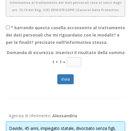
Informativa al trattamento dei dati personali resa ai sensi degli
art. 13-14 del Reg. (UE) 2016/679 GDPR (General Data Protection
Regulation) e dell’art. 13 del Decreto legislativo 30 giugno 2003 n.
196 (Codice Privacy)
* barrando questa casella acconsento al trattamento
dei dati personali che mi riguardano con le modalit? e
per le finalit? precisate nell?informativa stessa.
1.
Introduzione
Domanda di sicurezza: inserisci il risultato della somma
Obiettivo Incontro S.r.l. è consapevole dell’importanza della protezione
1 + 1
=
dei dati personali e del rispetto della privacy dei propri utenti. Pertanto
gestiamo tutte le informazioni a noi fornite con estrema cura e
garantiamo sicurezza e riservatezza durante l’elaborazione delle
informazioni personali dei nostri utenti.
La presente informativa descrive le modalità di gestione dei dati
personali che acquisiamo tramite il sito
WWW.OBIETTIVOINCONTRO.IT
ed è valida per i visitatori/ utenti di questo sito. Non si applica alle
Agenzia di riferimento:
Alessandria
informazioni raccolte tramite canali diversi dal presente sito web. Lo
scopo di questa informativa è di fornire la massima trasparenza
Davide, 45 anni, impiegato statale, divorziato senza figli,