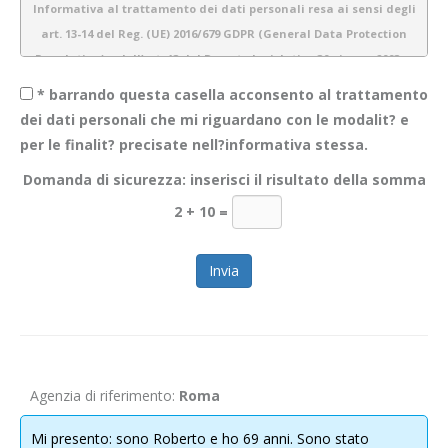
Informativa al trattamento dei dati personali resa ai sensi degli
art. 13-14 del Reg. (UE) 2016/679 GDPR (General Data Protection
Regulation) e dell’art. 13 del Decreto legislativo 30 giugno 2003 n.
196 (Codice Privacy)
* barrando questa casella acconsento al trattamento
dei dati personali che mi riguardano con le modalit? e
per le finalit? precisate nell?informativa stessa.
1.
Introduzione
Domanda di sicurezza: inserisci il risultato della somma
Obiettivo Incontro S.r.l. è consapevole dell’importanza della protezione
2 + 10
=
dei dati personali e del rispetto della privacy dei propri utenti. Pertanto
gestiamo tutte le informazioni a noi fornite con estrema cura e
garantiamo sicurezza e riservatezza durante l’elaborazione delle
informazioni personali dei nostri utenti.
La presente informativa descrive le modalità di gestione dei dati
personali che acquisiamo tramite il sito
WWW.OBIETTIVOINCONTRO.IT
ed è valida per i visitatori/ utenti di questo sito. Non si applica alle
Agenzia di riferimento:
Roma
informazioni raccolte tramite canali diversi dal presente sito web. Lo
scopo di questa informativa è di fornire la massima trasparenza
Mi presento: sono Roberto e ho 69 anni. Sono stato