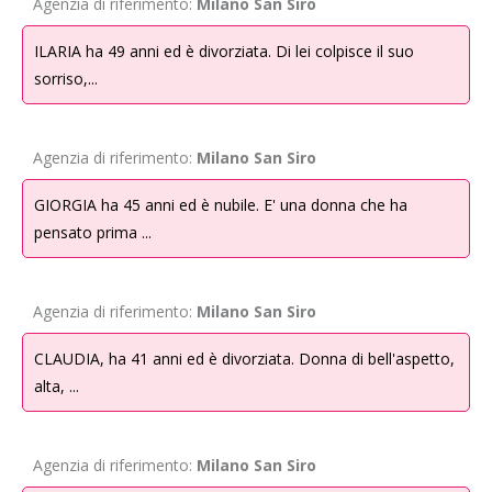
Agenzia di riferimento:
Milano San Siro
di legge e contrattuali, tutti i dati raccolti e elaborati potranno essere
comunicati esclusivamente per le finalità sopra specificate alle seguenti
ILARIA ha 49 anni ed è divorziata. Di lei colpisce il suo
categorie di destinatari: consulenti, società esterne di cui Obiettivo
sorriso,...
Incontro S.r.l. si avvale, per ragioni di natura tecnica ed organizzativa,
nell’instaurazione e gestione del servizio fornito, altri soggetti che
possono venire a conoscenza in qualità di responsabili o incaricati.
Agenzia di riferimento:
Milano San Siro
4.
Periodo di conservazione
GIORGIA ha 45 anni ed è nubile. E' una donna che ha
I Tuoi dati personali verranno conservati per il tempo necessario allo
pensato prima ...
svolgimento del servizio.
I dati di chi interrompe il servizio di Obiettivo Incontro S.r.l. saranno
Agenzia di riferimento:
Milano San Siro
immediatamente cancellati o trattati in forma anonima, fatta salva la
conservazione ai fini fiscali/ contabili.
CLAUDIA, ha 41 anni ed è divorziata. Donna di bell'aspetto,
alta, ...
5.
Base giuridica
La base giuridica relativa al trattamento dei dati da Te forniti è il
consenso.
Agenzia di riferimento:
Milano San Siro
Il conferimento dei Tuoi dati personali, anche quelli di cui all’art. 9 del