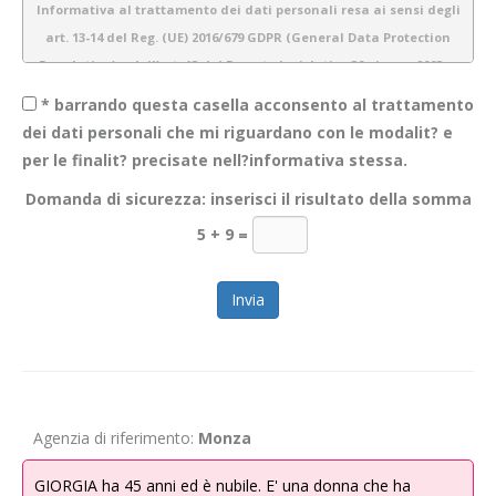
Informativa al trattamento dei dati personali resa ai sensi degli
art. 13-14 del Reg. (UE) 2016/679 GDPR (General Data Protection
Regulation) e dell’art. 13 del Decreto legislativo 30 giugno 2003 n.
196 (Codice Privacy)
* barrando questa casella acconsento al trattamento
dei dati personali che mi riguardano con le modalit? e
per le finalit? precisate nell?informativa stessa.
1.
Introduzione
Domanda di sicurezza: inserisci il risultato della somma
Obiettivo Incontro S.r.l. è consapevole dell’importanza della protezione
5 + 9
=
dei dati personali e del rispetto della privacy dei propri utenti. Pertanto
gestiamo tutte le informazioni a noi fornite con estrema cura e
garantiamo sicurezza e riservatezza durante l’elaborazione delle
informazioni personali dei nostri utenti.
La presente informativa descrive le modalità di gestione dei dati
personali che acquisiamo tramite il sito
WWW.OBIETTIVOINCONTRO.IT
ed è valida per i visitatori/ utenti di questo sito. Non si applica alle
Agenzia di riferimento:
Monza
informazioni raccolte tramite canali diversi dal presente sito web. Lo
scopo di questa informativa è di fornire la massima trasparenza
GIORGIA ha 45 anni ed è nubile. E' una donna che ha