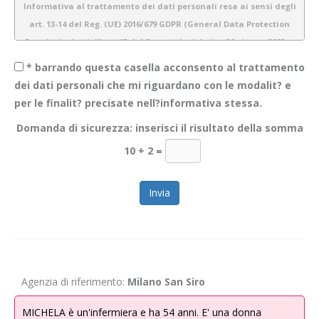
Informativa al trattamento dei dati personali resa ai sensi degli
art. 13-14 del Reg. (UE) 2016/679 GDPR (General Data Protection
Regulation) e dell’art. 13 del Decreto legislativo 30 giugno 2003 n.
196 (Codice Privacy)
* barrando questa casella acconsento al trattamento
dei dati personali che mi riguardano con le modalit? e
per le finalit? precisate nell?informativa stessa.
1.
Introduzione
Domanda di sicurezza: inserisci il risultato della somma
Obiettivo Incontro S.r.l. è consapevole dell’importanza della protezione
10 + 2
=
dei dati personali e del rispetto della privacy dei propri utenti. Pertanto
gestiamo tutte le informazioni a noi fornite con estrema cura e
garantiamo sicurezza e riservatezza durante l’elaborazione delle
informazioni personali dei nostri utenti.
La presente informativa descrive le modalità di gestione dei dati
personali che acquisiamo tramite il sito
WWW.OBIETTIVOINCONTRO.IT
ed è valida per i visitatori/ utenti di questo sito. Non si applica alle
Agenzia di riferimento:
Milano San Siro
informazioni raccolte tramite canali diversi dal presente sito web. Lo
scopo di questa informativa è di fornire la massima trasparenza
MICHELA è un'infermiera e ha 54 anni. E' una donna