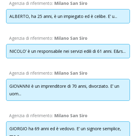
Agenzia di riferimento:
Milano San Siro
nominativo, dell’indirizzo mail del mittente necessario per rispondere
alle richieste nonché di tutti gli altri dati personali inseriti ai quali
ALBERTO, ha 25 anni, è un impiegato ed è celibe. E’ u...
potranno accedere, solo per fini di manutenzione/ aggiornamento la
società che gestisce l’infrastruttura tecnologica e i suoi incaricati/
responsabili/ contitolari.
Agenzia di riferimento:
Milano San Siro
I dati non saranno diffusi o trasferiti in Paesi extra UE.
NICOLO’ è un responsabile nei servizi edili di 61 anni. E&rs...
I dati raccolti verranno trattati con le seguenti finalità: rispondere alle
richieste degli interessati riguardo le modalità di registrazione/iscrizione
Agenzia di riferimento:
Milano San Siro
al sito web come aderenti/utenti o relative al servizio fornito; per fini
amministrativi e contabili correlati ai contratti di servizio; per indagini di
GIOVANNI è un imprenditore di 70 anni, divorziato. E’ un
mercato e statistiche, per attività promozionali, pubblicitarie e di
uom...
marketing relative al servizio stesso.
Agenzia di riferimento:
3.
Categorie di destinatari
Milano San Siro
Ferme restando le comunicazioni eseguite in adempimento di obblighi
GIORGIO ha 69 anni ed è vedovo. E’ un signore semplice,
di legge e contrattuali, tutti i dati raccolti e elaborati potranno essere