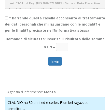
art. 13-14 del Reg. (UE) 2016/679 GDPR (General Data Protection
Regulation) e dell’art. 13 del Decreto legislativo 30 giugno 2003 n.
196 (Codice Privacy)
* barrando questa casella acconsento al trattamento
dei dati personali che mi riguardano con le modalit? e
per le finalit? precisate nell?informativa stessa.
1.
Introduzione
Domanda di sicurezza: inserisci il risultato della somma
Obiettivo Incontro S.r.l. è consapevole dell’importanza della protezione
8 + 9
=
dei dati personali e del rispetto della privacy dei propri utenti. Pertanto
gestiamo tutte le informazioni a noi fornite con estrema cura e
garantiamo sicurezza e riservatezza durante l’elaborazione delle
informazioni personali dei nostri utenti.
La presente informativa descrive le modalità di gestione dei dati
personali che acquisiamo tramite il sito
WWW.OBIETTIVOINCONTRO.IT
ed è valida per i visitatori/ utenti di questo sito. Non si applica alle
Agenzia di riferimento:
Monza
informazioni raccolte tramite canali diversi dal presente sito web. Lo
scopo di questa informativa è di fornire la massima trasparenza
CLAUDIO ha 30 anni ed è celibe. E’ un bel ragazzo,
relativamente alle informazioni che il sito raccoglie e su come le usa.
semplice,...