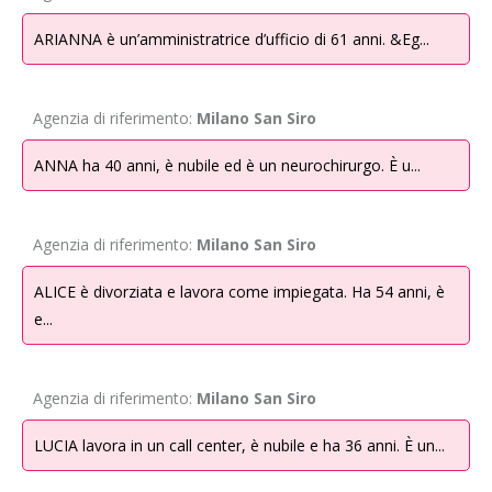
danni del sito.
ARIANNA è un’amministratrice d’ufficio di 61 anni. &Eg...
I dati sono trattati esclusivamente dal personale interno, regolarmente
autorizzato e istruito al trattamento. Solamente in caso di indagine
potranno essere messi a disposizione delle Autorità competenti. I dati
Agenzia di riferimento:
Milano San Siro
sono di norma conservati per brevi periodi di tempo , ad eccezione di
eventuali prolungamenti connessi ad attività di indagine. I dati non sono
ANNA ha 40 anni, è nubile ed è un neurochirurgo. È u...
conferiti dall’interessato ma acquisiti automaticamente dai sistemi
tecnologici del sito.
2.2.
Agenzia di riferimento:
Cookies
Milano San Siro
Per informazioni specifiche su come gestiamo i cookies puoi consultare
ALICE è divorziata e lavora come impiegata. Ha 54 anni, è
la nostra pagina cookie policy del nostro sito.
e...
2.3. Dati raccolti con il consenso dell’utente e finalità del
trattamento
Agenzia di riferimento:
Milano San Siro
L’invio facoltativo, esplicito e volontario di dati personali per registrarsi/
iscriversi al sito web sopra indicato, accettando espressamente
LUCIA lavora in un call center, è nubile e ha 36 anni. È un...
l’informativa privacy, comporta la successiva acquisizione del