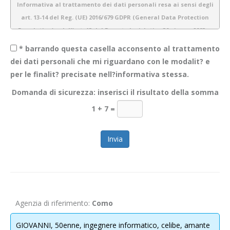
Informativa al trattamento dei dati personali resa ai sensi degli
art. 13-14 del Reg. (UE) 2016/679 GDPR (General Data Protection
Regulation) e dell’art. 13 del Decreto legislativo 30 giugno 2003 n.
196 (Codice Privacy)
* barrando questa casella acconsento al trattamento
dei dati personali che mi riguardano con le modalit? e
per le finalit? precisate nell?informativa stessa.
1.
Introduzione
Domanda di sicurezza: inserisci il risultato della somma
Obiettivo Incontro S.r.l. è consapevole dell’importanza della protezione
1 + 7
=
dei dati personali e del rispetto della privacy dei propri utenti. Pertanto
gestiamo tutte le informazioni a noi fornite con estrema cura e
garantiamo sicurezza e riservatezza durante l’elaborazione delle
informazioni personali dei nostri utenti.
La presente informativa descrive le modalità di gestione dei dati
personali che acquisiamo tramite il sito
WWW.OBIETTIVOINCONTRO.IT
ed è valida per i visitatori/ utenti di questo sito. Non si applica alle
Agenzia di riferimento:
Como
informazioni raccolte tramite canali diversi dal presente sito web. Lo
scopo di questa informativa è di fornire la massima trasparenza
GIOVANNI, 50enne, ingegnere informatico, celibe, amante